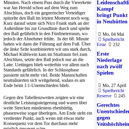
Leidenschaftl
Minuten. Nach einem Pass durch die Viererkette
war Jan Herold schon auf dem Weg zum
Kampf
Abschluss, doch ein gegnerischer Verteidiger
bringt Punkt
spitzelte den Ball im letzten Moment noch weg.
in Neuhütten
Kurz darauf setzte sich Nico Frank stark an der
Außenlinie bis zur Grundlinie durch und spielte
den Ball gefährlich in den Fünfmeterraum, wo
Mo, 04 Mai
jedoch der Abnehmer fehlte. In der 68. Minute
Spielbericht
hatten wir dann die Führung auf dem Fuß. Über
Erste
232
die linke Seite kombinierten wir uns stark durch,
Erste
Michael Kühlwein kam im Strafraum frei zum
Abschluss, setzte den Ball jedoch nur an die
Niederlage
Latte. Uettingen blieb weiterhin vor allem nach
nach zwölf
Standards gefährlich. In der Schlussphase
Spielen
passierte nicht mehr viel. Beide Mannschaften
neutralisierten sich weitgehend, sodass es am
Ende beim 1:1-Unentschieden blieb.
Mo, 27 April
Spielbericht
Reserve
245
Gegen den Tabellenzweiten zeigten wir eine
deutliche Leistungssteigerung und waren über
Gerechtes
weite Strecken mindestens ebenbürtig,
Unentschiede
phasenweise sogar überlegen. Am Ende steht ein
gegen
verdienter Punkt, auch wenn mit etwas mehr
Konsequenz vor dem Tor durchaus mehr
Veitshöchhei
möglich gewesen wäre.