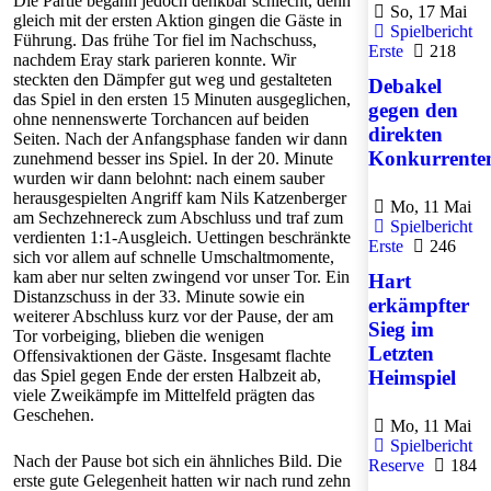
Die Partie begann jedoch denkbar schlecht, denn
So, 17 Mai
gleich mit der ersten Aktion gingen die Gäste in
Spielbericht
Führung. Das frühe Tor fiel im Nachschuss,
Erste
218
nachdem Eray stark parieren konnte. Wir
steckten den Dämpfer gut weg und gestalteten
Debakel
das Spiel in den ersten 15 Minuten ausgeglichen,
gegen den
ohne nennenswerte Torchancen auf beiden
direkten
Seiten. Nach der Anfangsphase fanden wir dann
Konkurrente
zunehmend besser ins Spiel. In der 20. Minute
wurden wir dann belohnt: nach einem sauber
herausgespielten Angriff kam Nils Katzenberger
Mo, 11 Mai
am Sechzehnereck zum Abschluss und traf zum
Spielbericht
verdienten 1:1-Ausgleich. Uettingen beschränkte
Erste
246
sich vor allem auf schnelle Umschaltmomente,
kam aber nur selten zwingend vor unser Tor. Ein
Hart
Distanzschuss in der 33. Minute sowie ein
erkämpfter
weiterer Abschluss kurz vor der Pause, der am
Sieg im
Tor vorbeiging, blieben die wenigen
Letzten
Offensivaktionen der Gäste. Insgesamt flachte
das Spiel gegen Ende der ersten Halbzeit ab,
Heimspiel
viele Zweikämpfe im Mittelfeld prägten das
Geschehen.
Mo, 11 Mai
Spielbericht
Nach der Pause bot sich ein ähnliches Bild. Die
Reserve
184
erste gute Gelegenheit hatten wir nach rund zehn