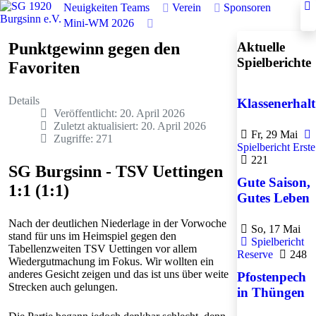
Neuigkeiten
Teams
Verein
Sponsoren
Mini-WM 2026
Punktgewinn gegen den
Aktuelle
Spielberichte
Favoriten
Details
Klassenerhalt
Veröffentlicht: 20. April 2026
Zuletzt aktualisiert: 20. April 2026
Fr, 29 Mai
Zugriffe: 271
Spielbericht Erste
221
SG Burgsinn - TSV Uettingen
Gute Saison,
1:1 (1:1)
Gutes Leben
Nach der deutlichen Niederlage in der Vorwoche
So, 17 Mai
stand für uns im Heimspiel gegen den
Spielbericht
Tabellenzweiten TSV Uettingen vor allem
Reserve
248
Wiedergutmachung im Fokus. Wir wollten ein
anderes Gesicht zeigen und das ist uns über weite
Pfostenpech
Strecken auch gelungen.
in Thüngen